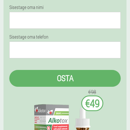
Sisestage oma nimi
Sisestage oma telefon
OSTA
€98
€49