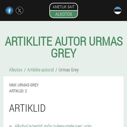
AMETLIK SAIT
ALKOTOX
ARTIKLITE AUTOR URMAS
GREY
Alkotox
Artiklite autorid
Urmas Grey
NIMI:
URMAS
GREY
ARTIKLID:
2
ARTIKLID
Alkohol ja testid: mõju tulemustele (veri, uriin,