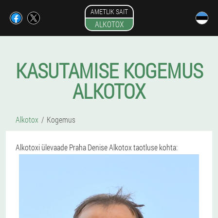
AMETLIK SAIT
ALKOTOX
KASUTAMISE KOGEMUS
ALKOTOX
Alkotox
Kogemus
Alkotoxi ülevaade Praha Denise Alkotox taotluse kohta: