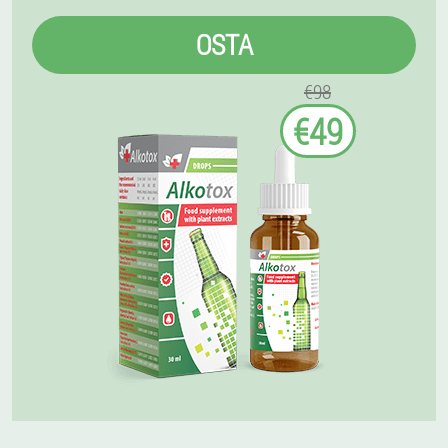
OSTA
€98
€49