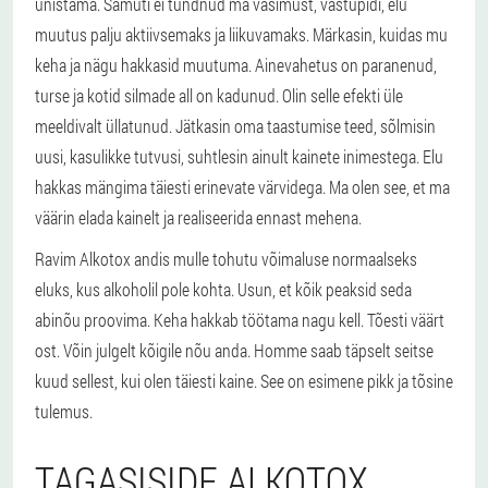
unistama. Samuti ei tundnud ma väsimust, vastupidi, elu
muutus palju aktiivsemaks ja liikuvamaks. Märkasin, kuidas mu
keha ja nägu hakkasid muutuma. Ainevahetus on paranenud,
turse ja kotid silmade all on kadunud. Olin selle efekti üle
meeldivalt üllatunud. Jätkasin oma taastumise teed, sõlmisin
uusi, kasulikke tutvusi, suhtlesin ainult kainete inimestega. Elu
hakkas mängima täiesti erinevate värvidega. Ma olen see, et ma
väärin elada kainelt ja realiseerida ennast mehena.
Ravim Alkotox andis mulle tohutu võimaluse normaalseks
eluks, kus alkoholil pole kohta. Usun, et kõik peaksid seda
abinõu proovima. Keha hakkab töötama nagu kell. Tõesti väärt
ost. Võin julgelt kõigile nõu anda. Homme saab täpselt seitse
kuud sellest, kui olen täiesti kaine. See on esimene pikk ja tõsine
tulemus.
TAGASISIDE ALKOTOX