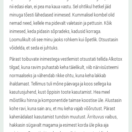
nii edasi elan, ei pea ma kaua vastu. Sel ohtlikul hetkel jäid
minuga tõesti lähedased inimesed. Kummalisel kombel olid
nemad need, kellele ma pidevalt valetasin ja pettusin. Kõik
inimesed, keda pidasin sõpradeks, kadusid korraga.
Loomulikult oli see minu jaoks rohkem kui õpetlik. Otsustasin
võidelda, et seda ei juhtuks.
Pärast toibuvate inimestega vestlemist otsustati tellida Alkotox
tilgad, kuna ravim puhastab keha täielikult, viib närvisüsteemi
normaalseks ja vähendab rikke ohtu, kuna keha lakkab
ihaldamast. Tellimus tuli mõne päevaga ja koos sellega ka
kasutusjuhend, kust õppisin toote kasutamist. Hea meel
mõistliku hinna ja komponentide taimse koostise üle. Alustasin
kohe ravi, kuna sain aru, et mu keha vajab võõrutust. Pärast
kahenädalast kasutamist tundsin muutust. Ärrituvus vaibus,
hakkasin sügavalt magama ja esimest korda üle pika aja