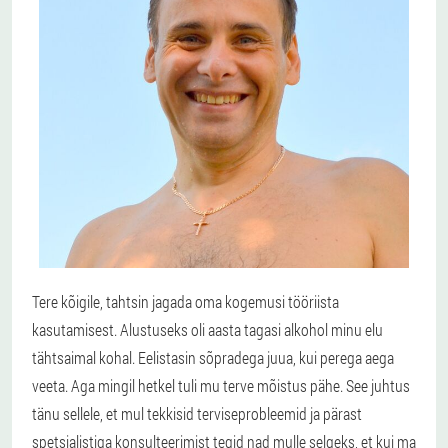
Tere kõigile, tahtsin jagada oma kogemusi tööriista
kasutamisest. Alustuseks oli aasta tagasi alkohol minu elu
tähtsaimal kohal. Eelistasin sõpradega juua, kui perega aega
veeta. Aga mingil hetkel tuli mu terve mõistus pähe. See juhtus
tänu sellele, et mul tekkisid terviseprobleemid ja pärast
spetsialistiga konsulteerimist tegid nad mulle selgeks, et kui ma