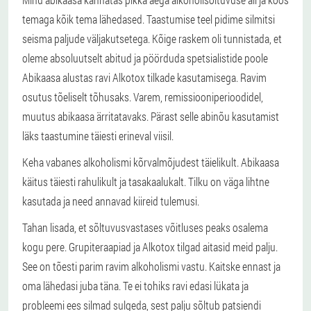
temaga kõik tema lähedased. Taastumise teel pidime silmitsi
seisma paljude väljakutsetega. Kõige raskem oli tunnistada, et
oleme absoluutselt abitud ja pöörduda spetsialistide poole
Abikaasa alustas ravi Alkotox tilkade kasutamisega. Ravim
osutus tõeliselt tõhusaks. Varem, remissiooniperioodidel,
muutus abikaasa ärritatavaks. Pärast selle abinõu kasutamist
läks taastumine täiesti erineval viisil.
Keha vabanes alkoholismi kõrvalmõjudest täielikult. Abikaasa
käitus täiesti rahulikult ja tasakaalukalt. Tilku on väga lihtne
kasutada ja need annavad kiireid tulemusi.
Tahan lisada, et sõltuvusvastases võitluses peaks osalema
kogu pere. Grupiteraapiad ja Alkotox tilgad aitasid meid palju.
See on tõesti parim ravim alkoholismi vastu. Kaitske ennast ja
oma lähedasi juba täna. Te ei tohiks ravi edasi lükata ja
probleemi ees silmad sulgeda, sest palju sõltub patsiendi