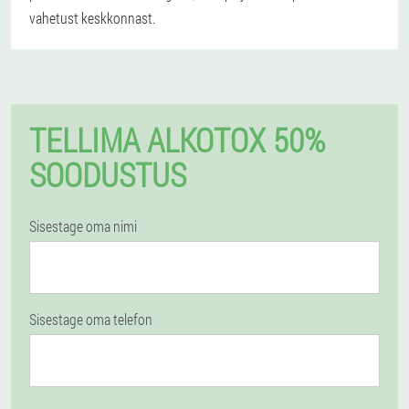
vahetust keskkonnast.
TELLIMA ALKOTOX 50%
SOODUSTUS
Sisestage oma nimi
Sisestage oma telefon