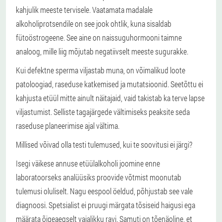
kahjulik meeste tervisele. Vaatamata madalale
alkoholiprotsendile on see jook ohtlik, kuna sisaldab
fütoöstrogeene. See aine on naissuguhormooni taimne
analoog, mille liig mõjutab negatiivselt meeste sugurakke.
Kui defektne sperma viljastab muna, on võimalikud loote
patoloogiad, raseduse katkemised ja mutatsioonid. Seetõttu ei
kahjusta etüül mitte ainult näitajaid, vaid takistab ka terve lapse
viljastumist. Selliste tagajärgede vältimiseks peaksite seda
raseduse planeerimise ajal vältima.
Millised võivad olla testi tulemused, kui te soovitusi ei järgi?
Isegi väikese annuse etüülalkoholi joomine enne
laboratoorseks analüüsiks proovide võtmist moonutab
tulemusi oluliselt. Nagu eespool öeldud, põhjustab see vale
diagnoosi. Spetsialist ei pruugi märgata tõsiseid haigusi ega
määrata õigeaegselt vajalikku ravi. Samuti on tõenäoline, et