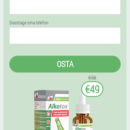
Sisestage oma telefon
OSTA
€98
€49