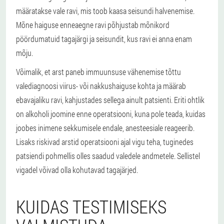
määratakse vale ravi, mis toob kaasa seisundi halvenemise.
Mõne haiguse enneaegne ravi põhjustab mõnikord
pöördumatuid tagajärgi ja seisundit, kus ravi ei anna enam
mõju.
Võimalik, et arst paneb immuunsuse vähenemise tõttu
valediagnoosi viirus- või nakkushaiguse kohta ja määrab
ebavajaliku ravi, kahjustades sellega ainult patsienti. Eriti ohtlik
on alkoholi joomine enne operatsiooni, kuna pole teada, kuidas
joobes inimene sekkumisele endale, anesteesiale reageerib.
Lisaks riskivad arstid operatsiooni ajal vigu teha, tuginedes
patsiendi pohmellis olles saadud valedele andmetele. Sellistel
vigadel võivad olla kohutavad tagajärjed.
KUIDAS TESTIMISEKS