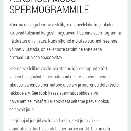
SPERMOGRAMMILE
Sperma on väga lenduv vedelik, mida meelelahutusjookides
leiduvad toksiinid kergesti mõjutavad. Peamine spermogrammi
näidustus on viljatus. Kuna alkohol mõjutab suuresti seemne
võimet viljastada, on selle toote tarbimine enne seda
protseduuri väga ebasoovitav.
Seemnevedelikus sisalduva etanooliga kokkupuute tõttu
väheneb elujõuliste spermatosoidide arv, väheneb nende
liikuvus, väheneb spermatosoidide arv ja suureneb defektsete
rakkude arv. See toob kaasa spermatosoidide arvu
halvenemise, mistõttu ei soovitata seitsme päeva jooksul
eelnevalt juua.
Isegi lahjad joogid avaldavad mõju, sest juba väike
etanoolisisaldus halvendab sperma seisundit. Õlu on eriti