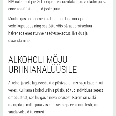
HIV-nakkused jne. Sel põhjusel ei soovitata kaks või kolm päeva
enne analüüsi kangeid jooke juua.
Muuhulgas on pohmelli ajal inimene liiga nõrk ja
vedelikupuudus ning seetõttu võib pärast protseduuri
halveneda enesetunne, teadvusekaotus, iiveldus ja
oksendamine.
ALKOHOLI MÕJU
URIINIANALÜÜSILE
Alkohol ja selle laguproduktid püsivad uriinis palju kauem kui
veres. Kui kaua alkohol uriinis püsib, sõltub individuaalsetest
omadustest, sealhulgas ainevahetusest. Parem on siiski
mängida ja mitte juua viis kuni seitse päeva enne testi, kui
saada valesid tulemusi.