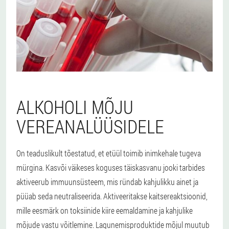
ALKOHOLI MÕJU
VEREANALÜÜSIDELE
On teaduslikult tõestatud, et etüül toimib inimkehale tugeva
mürgina. Kasvõi väikeses koguses täiskasvanu jooki tarbides
aktiveerub immuunsüsteem, mis ründab kahjulikku ainet ja
püüab seda neutraliseerida. Aktiveeritakse kaitsereaktsioonid,
mille eesmärk on toksiinide kiire eemaldamine ja kahjulike
mõjude vastu võitlemine. Lagunemisproduktide mõjul muutub