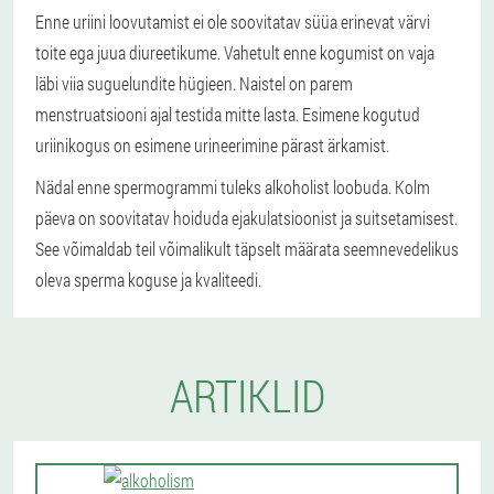
Enne uriini loovutamist ei ole soovitatav süüa erinevat värvi
toite ega juua diureetikume. Vahetult enne kogumist on vaja
läbi viia suguelundite hügieen. Naistel on parem
menstruatsiooni ajal testida mitte lasta. Esimene kogutud
uriinikogus on esimene urineerimine pärast ärkamist.
Nädal enne spermogrammi tuleks alkoholist loobuda. Kolm
päeva on soovitatav hoiduda ejakulatsioonist ja suitsetamisest.
See võimaldab teil võimalikult täpselt määrata seemnevedelikus
oleva sperma koguse ja kvaliteedi.
ARTIKLID