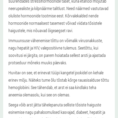
suurendades stressihormoonide taset, kuna etanool mõjutab
neerupealiste ja kilpnäärme talitlust. Need näärmed vastutavad
oluliste hormoonide tootmise eest. Kõrvalekalded nende
hormoonide normaalsest tasemest võivad viidata tõsistele
haigustele, mis nõuavad õigeaegset ravi.
Immuunsuse vähenemise tõttu on võimalik viirusnakkuste,
nagu hepatiit ja HIV, valepositiivne tulemus. Seetõttu, kui
soovitusi ei järgita, on parem hoiatada sellest arsti ja ajastada
protseduur mõneks muuks päevaks.
Huvitav on see, et erinevat tüüpi kangetel jookidel on kehale
erinev mõju. Näiteks tume õlu tõstab kõrge rauasisalduse tõttu
hemoglobiini. See tähendab, et arst ei saa kindlaks teha
aneemia olemasolu, kui see on olemas.
Seega võib arst jätta tähelepanuta selliste tõsiste haiguste
esinemise nagu pahaloomulised kasvajad, diabeet, hepatiit ja