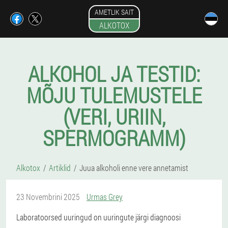
AMETLIK SAIT
ALKOTOX
ALKOHOL JA TESTID:
MÕJU TULEMUSTELE
(VERI, URIIN,
SPERMOGRAMM)
Alkotox
Artiklid
Juua alkoholi enne vere annetamist
23 Novembrini 2025
Urmas Grey
Laboratoorsed uuringud on uuringute järgi diagnoosi