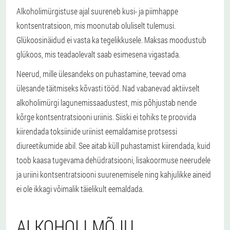
Alkoholimürgistuse ajal suureneb kusi- ja piimhappe
kontsentratsioon, mis moonutab oluliselt tulemusi.
Glükoosinäidud ei vasta ka tegelikkusele. Maksas moodustub
glükoos, mis teadaolevalt saab esimesena vigastada.
Neerud, mille ülesandeks on puhastamine, teevad oma
ülesande täitmiseks kõvasti tööd. Nad vabanevad aktiivselt
alkoholimürgi lagunemissaadustest, mis põhjustab nende
kõrge kontsentratsiooni uriinis. Siiski ei tohiks te proovida
kiirendada toksiinide uriinist eemaldamise protsessi
diureetikumide abil. See aitab küll puhastamist kiirendada, kuid
toob kaasa tugevama dehüdratsiooni, lisakoormuse neerudele
ja uriini kontsentratsiooni suurenemisele ning kahjulikke aineid
ei ole ikkagi võimalik täielikult eemaldada.
ALKOHOLI MÕJU