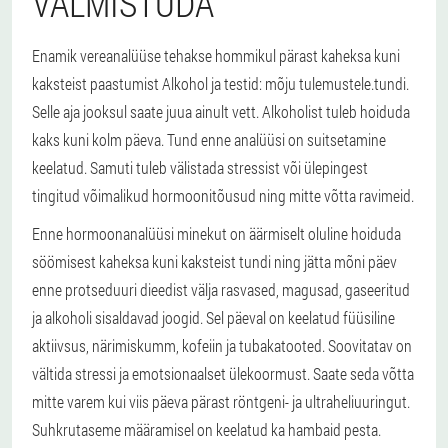
VALMISTUDA
Enamik vereanalüüse tehakse hommikul pärast kaheksa kuni
kaksteist paastumist Alkohol ja testid: mõju tulemustele.tundi.
Selle aja jooksul saate juua ainult vett. Alkoholist tuleb hoiduda
kaks kuni kolm päeva. Tund enne analüüsi on suitsetamine
keelatud. Samuti tuleb välistada stressist või ülepingest
tingitud võimalikud hormoonitõusud ning mitte võtta ravimeid.
Enne hormoonanalüüsi minekut on äärmiselt oluline hoiduda
söömisest kaheksa kuni kaksteist tundi ning jätta mõni päev
enne protseduuri dieedist välja rasvased, magusad, gaseeritud
ja alkoholi sisaldavad joogid. Sel päeval on keelatud füüsiline
aktiivsus, närimiskumm, kofeiin ja tubakatooted. Soovitatav on
vältida stressi ja emotsionaalset ülekoormust. Saate seda võtta
mitte varem kui viis päeva pärast röntgeni- ja ultraheliuuringut.
Suhkrutaseme määramisel on keelatud ka hambaid pesta.