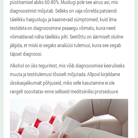
püstitamisel abiks 60-80%. Muidugi pole see ainus asi, mis
diagnoosimist mõjutab. Selleks on vaja võrrelda patsiendi
täielikku haiguslugu ja kaasnevaid sümptomeid, kuid ilma
testideta on diagnoosimine peaaegu võimatu, kuna need
võimaldavad näha täielikku pilti. Seetõttu on äärmiselt oluline
jälgida, et miski ei segaks analüüsi tulemusi, kuna see segab
täpset diagnoosi.
Alkohol on üks teguritest, mis võib diagnoosimise keeruliseks
muuta ja testitulemusi tõsiselt mõjutada. Allpool kirjeldame
üksikasjalikumalt põhjuseid, miks selle kasutamine ei ole
rangelt soovitatav enne selliseid meditsiinilisi protseduure.