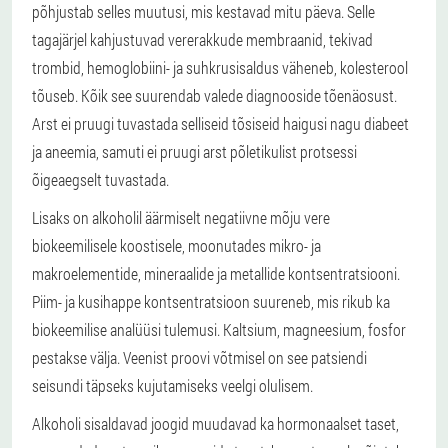
põhjustab selles muutusi, mis kestavad mitu päeva. Selle
tagajärjel kahjustuvad vererakkude membraanid, tekivad
trombid, hemoglobiini- ja suhkrusisaldus väheneb, kolesterool
tõuseb. Kõik see suurendab valede diagnooside tõenäosust.
Arst ei pruugi tuvastada selliseid tõsiseid haigusi nagu diabeet
ja aneemia, samuti ei pruugi arst põletikulist protsessi
õigeaegselt tuvastada.
Lisaks on alkoholil äärmiselt negatiivne mõju vere
biokeemilisele koostisele, moonutades mikro- ja
makroelementide, mineraalide ja metallide kontsentratsiooni.
Piim- ja kusihappe kontsentratsioon suureneb, mis rikub ka
biokeemilise analüüsi tulemusi. Kaltsium, magneesium, fosfor
pestakse välja. Veenist proovi võtmisel on see patsiendi
seisundi täpseks kujutamiseks veelgi olulisem.
Alkoholi sisaldavad joogid muudavad ka hormonaalset taset,