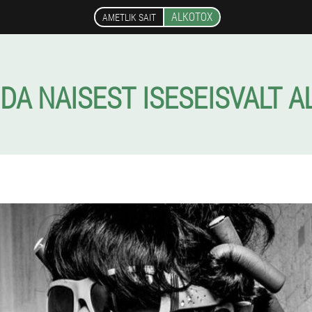
ALKOTOX
AMETLIK SAIT
DA NAISEST ISESEISVALT A