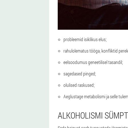
probleemid isiklikus elus;
rahulolematus tööga, konfliktid pere
eelsoodumus geneetilisel tasandil;
sagedased pinged;
olulised raskused;
Aeglustage metabolismi ja selle tule
ALKOHOLISMI SÜMP
Seda haigust saab tunnustada järgmiste 