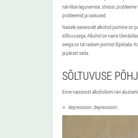
närvilise lagunemise, stressi, probleeme t
probleemid ja raskused.
Naisele iseseisvalt alkoholi joomine on 
sõltuvusega. Alkohol on naine tõenäolis
seega on tal raskem joomist lõpetada. K
ja pärast seda.
SÕLTUVUSE PÕH
Enne naissoost alkoholismi ravi alustami
depressioon, depressioon;