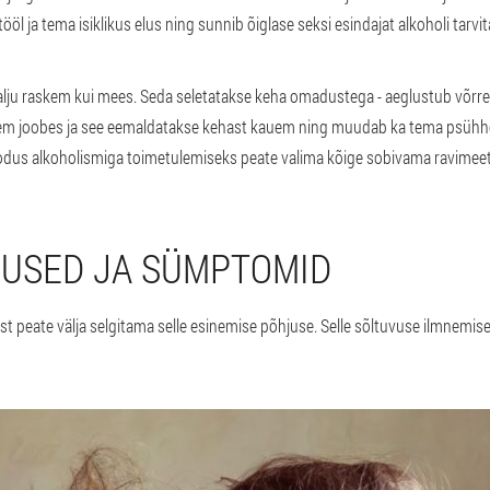
ööl ja tema isiklikus elus ning sunnib õiglase seksi esindajat alkoholi tarv
palju raskem kui mees. Seda seletatakse keha omadustega - aeglustub võrrel
em joobes ja see eemaldatakse kehast kauem ning muudab ka tema psühholoo
odus alkoholismiga toimetulemiseks peate valima kõige sobivama ravimeeto
JUSED JA SÜMPTOMID
st peate välja selgitama selle esinemise põhjuse. Selle sõltuvuse ilmnemise