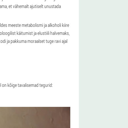
itama, et vähemalt ajutiselt unustada
des meeste metabolismi ja alkoholi kiire
gilist käitumist ja elustiili halvemaks,
di ja pakkuma moraalset tuge ravi ajal
l on kõige tavalisemad tegurid: