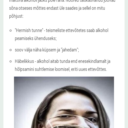
sõna otseses mõttes endast üle saades ja sellel on mitu
põhjust:
"Hermish tunne" - teismeliste ettevõtetes saab alkohol
peamiseks ühenduseks;
soov välja näha küpsem ja "jahedam";
Häbelikkus - alkohol aitab tunda end enesekindlamalt ja
hõlpsamini suhtlemise loomisel, eriti uues ettevõttes.