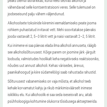
peaks olema rasvarikkad, kuna need seovad alkoholi ja
vähendavad selle kontsentratsiooni veres. Selle tulemusel on
joobeseisund palju vähem väljendunud.
Alkohoolsete toksiinide kiiremini eemaldamiseks peate jooma
rohkem puhastatud irvitavat vett. Mehi soovitatakse päevaks
jooda vastavalt 2, 5–3 liitrit vett ja naisi vastavalt 2–2, 5 liitrit.
Kui inimene ei saa päevas elada ilma alkoholi annuseta, räägib
see alkoholisõltuvusest. Kõige parem on joomine järk -järgult
loobuda, valmistudes hoolikalt keha negatiivseks reaktsiooniks,
nõudes uut annust alkoholi. Kehas värisedes, ärevus,
paanikahoogud ja kiire südamelöögi saab rahustada rahustid.
Sõltuvusest vabanemiseks on vaja mõista, et alkohol teeb
kehale korvamatut kahju ja rikub märkimisväärselt inimese
isiklikku elu. Kui alkohoolik ei saa seda iseseisvalt aru, aitab
psühholoogiga kohtumine olukorra tõsidusega aktsepteerida.