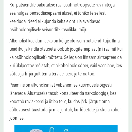
Kui patsiendile pakutakse ravi psühhotroopsete ravimitega,
sealhulgas bensodiasepaami alusel, ei tohiks te sellest
keelduda. Need ei kujunda kehale ohtu ja avaldavad
psühholoogilisele seisundile kasulikku mõju.
Alkoholist keeldumiseks on kõige olulisem patsiendi tuju. Ilma
teadliku ja kindla otsuseta loobub joogiteraapiast (nii ravimit kui
ka psühholoogiliselt) mõttetu. Sellega on lihtsam aktsepteerida,
kui ülalpeetav mõistab, et alkohol pole sõber, vaid vaenlane, kes
võtab järk -järgult tema tervise, pere ja tema töö.
Peamine on alkoholismist vabanemise küsimusele õigesti
läheneda. Alustuseks tasub konsulteerida narkoloogiga, kes
koostab raviskeemi ja ütleb teile, kuidas järk -järgult oma
sõltuvusest taastuda, ja mis juhtub, kui lõpetate järsku alkoholi
joomise.