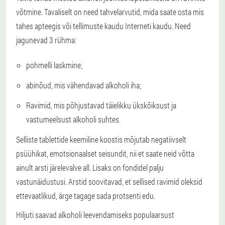
võtmine. Tavaliselt on need tahvelarvutid, mida saate osta mis
tahes apteegis või tellimuste kaudu Interneti kaudu. Need
jagunevad 3 rühma:
pohmelli laskmine;
abinõud, mis vähendavad alkoholi iha;
Ravimid, mis põhjustavad täielikku ükskõiksust ja
vastumeelsust alkoholi suhtes.
Selliste tablettide keemiline koostis mõjutab negatiivselt
psüühikat, emotsionaalset seisundit, nii et saate neid võtta
ainult arsti järelevalve all. Lisaks on fondidel palju
vastunäidustusi. Arstid soovitavad, et sellised ravimid oleksid
ettevaatlikud, ärge tagage sada protsenti edu.
Hiljuti saavad alkoholi leevendamiseks populaarsust