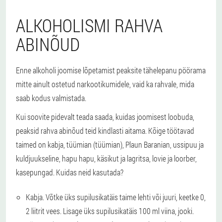
ALKOHOLISMI RAHVA
ABINÕUD
Enne alkoholi joomise lõpetamist peaksite tähelepanu pöörama
mitte ainult ostetud narkootikumidele, vaid ka rahvale, mida
saab kodus valmistada.
Kui soovite pidevalt teada saada, kuidas joomisest loobuda,
peaksid rahva abinõud teid kindlasti aitama. Kõige töötavad
taimed on kabja, tüümian (tüümian), Plaun Baranian, ussipuu ja
kuldjuukseline, hapu hapu, käsikut ja lagritsa, lovie ja loorber,
kasepungad. Kuidas neid kasutada?
Kabja.
Võtke üks supilusikatäis taime lehti või juuri, keetke 0,
2 liitrit vees. Lisage üks supilusikatäis 100 ml viina, jooki.