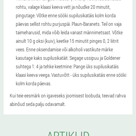
rohtu, valage klaasi keeva vett ja nõudke 20 minutit,
pingutage. Võtke enne sööki supilusikatäis kolm korda
päevas sellist rohtu purjuspäi. Plaun-Baranets. Teil on vaja
taimeharusid, mida võib leida vanast männimetsast. Võtke
ainult 10 g oksi (kuiv), keetke 15 minutit pinges 0, 2 liitrit
vees. Enne oksendamise või alkoholi vastikute märke
kasutage kaks supilusikatäit. Segage ussipuu ja Goldener
suhtega 1: 4 ja tehke keetmine: Pange üks supilusikatäis
klaasi keeva veega. Vastuvõtt - üks supilusikatäis enne sööki
kolm korda päevas.
Kui teie eesmärk on igaveseks joomisest loobuda, teevad rahva
abinõud seda palju odavamalt.
ARTIKLID