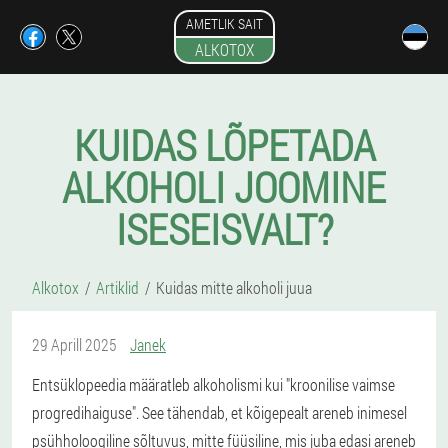
AMETLIK SAIT
ALKOTOX
KUIDAS LÕPETADA
ALKOHOLI JOOMINE
ISESEISVALT?
Alkotox
Artiklid
Kuidas mitte alkoholi juua
29 Aprill 2025
Janek
Entsüklopeedia määratleb alkoholismi kui "kroonilise vaimse
progredihaiguse". See tähendab, et kõigepealt areneb inimesel
psühholoogiline sõltuvus, mitte füüsiline, mis juba edasi areneb