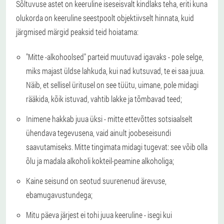
Sõltuvuse astet on keeruline iseseisvalt kindlaks teha, eriti kuna
olukorda on keeruline seestpoolt objektiivselt hinnata, kuid
järgmised märgid peaksid teid hoiatama:
"Mitte -alkohoolsed" parteid muutuvad igavaks - pole selge,
miks majast üldse lahkuda, kui nad kutsuvad, te ei saa juua.
Näib, et sellisel üritusel on see tüütu, uimane, pole midagi
rääkida, kõik istuvad, vahtib lakke ja tõmbavad teed;
Inimene hakkab juua üksi - mitte ettevõttes sotsiaalselt
ühendava tegevusena, vaid ainult joobeseisundi
saavutamiseks. Mitte tingimata midagi tugevat: see võib olla
õlu ja madala alkoholi kokteil-peamine alkoholiga;
Kaine seisund on seotud suurenenud ärevuse,
ebamugavustundega;
Mitu päeva järjest ei tohi juua keeruline - isegi kui