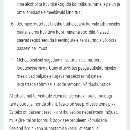
ilma alkoholita hüvitise koguda korraliku summa ja palun ja
oma lähedastele meeldivaid kingitusi;
Joomise mõtetest täielikult tähelepanu kõrvale juhtimiseks
peate leidma huvitava hobi, minema spordile. Naised
saavad registreeruda treeningutele, tantsuringis või osta
basseini tellimust;
Mehed peaksid sagedamini sõitma, reisima, pere
loodusesse viima. Uues ettevõttes peaga sukeldumiseks
meeldivad paljudele tugevama seksi esindajatele
jalgrattaga sõitmise, autode remondi, võitluskunstide.
Alkoholismilt tervislikule eluviisile üleminek nõuab muidugi
tahtejõudu ja mõnda ohvrit, lisaks on see protsess üsna pikk.
Esiteks on patsient teadlik ohtliku veojõu negatiivsest mõjust,
mille järel tal on loomulik soov see probleem kõrvaldada.
Seejärel järgib keha puhastamise keerulist etappi ja