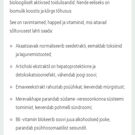
bioloogiliselt aktiivsed toidulisandid. Nende eeliseks on
loomulik koostis ja kõrge tõhusus.
See on ravimtaimed, happed ja vitamiinid, mis aitavad
sõltuvusest lahti saada:
Akaatsiavaik normaliseerib seedetrakti, eemaldab toksiinid
ja lagunemistooted;
Artichoki ekstraktil on hepatoprotektiivne ja
detoksikatsiooniefekt, vähendab joogi soovi;
Emaveeekstrakt rahustab psüühikat, leevendab mürgistust;
Merevaikhape parandab südame -veresoonkonna süsteemi
toimimist, leevendab pohmelli sündroomi;
B6 -vitamiin blokeerib soovi juua alkohoolseid jooke,
parandab psühhosomaatilist seisundit.