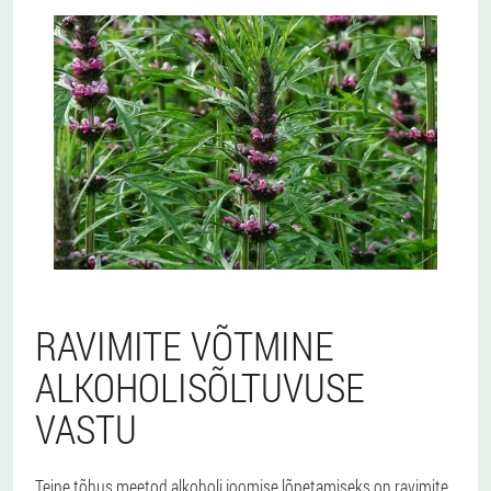
RAVIMITE VÕTMINE
ALKOHOLISÕLTUVUSE
VASTU
Teine tõhus meetod alkoholi joomise lõpetamiseks on ravimite