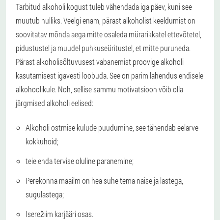
Tarbitud alkoholi kogust tuleb vähendada iga päev, kuni see
muutub nulliks. Veelgi enam, pärast alkoholist keeldumist on
soovitatav mõnda aega mitte osaleda mürarikkatel ettevõtetel,
pidustustel ja muudel puhkuseüritustel, et mitte puruneda.
Pärast alkoholisõltuvusest vabanemist proovige alkoholi
kasutamisest igavesti loobuda. See on parim lahendus endisele
alkohoolikule. Noh, sellise sammu motivatsioon võib olla
järgmised alkoholi eelised:
Alkoholi ostmise kulude puudumine, see tähendab eelarve
kokkuhoid;
teie enda tervise oluline paranemine;
Perekonna maailm on hea suhe tema naise ja lastega,
sugulastega;
Iserežiim karjääri osas.