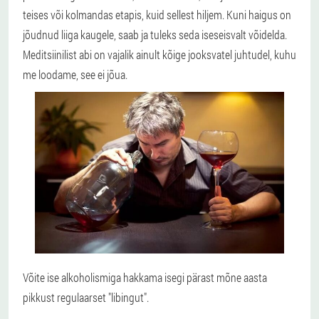
teises või kolmandas etapis, kuid sellest hiljem. Kuni haigus on
jõudnud liiga kaugele, saab ja tuleks seda iseseisvalt võidelda.
Meditsiinilist abi on vajalik ainult kõige jooksvatel juhtudel, kuhu
me loodame, see ei jõua.
Võite ise alkoholismiga hakkama isegi pärast mõne aasta
pikkust regulaarset "libingut".