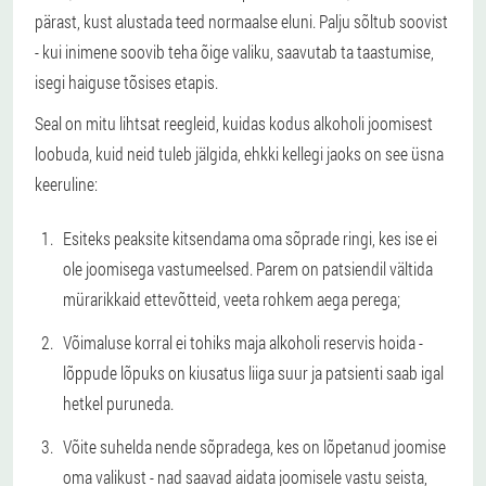
pärast, kust alustada teed normaalse eluni. Palju sõltub soovist
- kui inimene soovib teha õige valiku, saavutab ta taastumise,
isegi haiguse tõsises etapis.
Seal on mitu lihtsat reegleid, kuidas kodus alkoholi joomisest
loobuda, kuid neid tuleb jälgida, ehkki kellegi jaoks on see üsna
keeruline:
Esiteks peaksite kitsendama oma sõprade ringi, kes ise ei
ole joomisega vastumeelsed. Parem on patsiendil vältida
mürarikkaid ettevõtteid, veeta rohkem aega perega;
Võimaluse korral ei tohiks maja alkoholi reservis hoida -
lõppude lõpuks on kiusatus liiga suur ja patsienti saab igal
hetkel puruneda.
Võite suhelda nende sõpradega, kes on lõpetanud joomise
oma valikust - nad saavad aidata joomisele vastu seista,