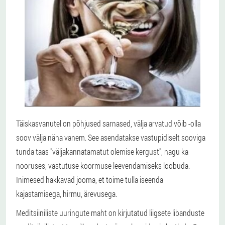
Täiskasvanutel on põhjused sarnased, välja arvatud võib -olla
soov välja näha vanem. See asendatakse vastupidiselt sooviga
tunda taas "väljakannatamatut olemise kergust", nagu ka
nooruses, vastutuse koormuse leevendamiseks loobuda.
Inimesed hakkavad jooma, et toime tulla iseenda
kajastamisega, hirmu, ärevusega.
Meditsiiniliste uuringute maht on kirjutatud liigsete libanduste