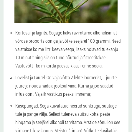
Kortesail ja lagrits.
Segage kaks ravimtaime alkoholismist
võrdse proportsiooniga ja võtke seejärel 100 grammi. Need
valatakse kolme liitri keeva veega, lisaks hoiavad tulekahju
10 minutit ning siis on tund nõutud ja filtreeritakse.
Vastuvõtt - kolm korda päevas klaasil enne sööki;
Lovelist ja Laurel.
On vaja võtta 2 lehte loorberist, 1 juurte
juure ja nõuda nädala jooksul viina. Kurna ja joo saadud
infusiooni. Vajalik vastikus peaks ilmnema;
Kasepungad.
Sega kuivatatud neerud suhkruga, süütage
tule ja pange välja. Sellest tuleneva suitsu kohal peate
hingama ja seejärel alkoholi tarvitama. Arstide sõnul on see
viimane tilkuv langus. Meister (Timan). Võtke teelusikatäis