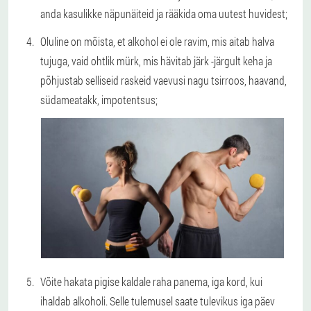
anda kasulikke näpunäiteid ja rääkida oma uutest huvidest;
Oluline on mõista, et alkohol ei ole ravim, mis aitab halva
tujuga, vaid ohtlik mürk, mis hävitab järk -järgult keha ja
põhjustab selliseid raskeid vaevusi nagu tsirroos, haavand,
südameatakk, impotentsus;
Võite hakata pigise kaldale raha panema, iga kord, kui
ihaldab alkoholi. Selle tulemusel saate tulevikus iga päev