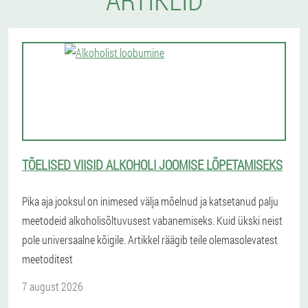
TÕELISED VIISID ALKOHOLI JOOMISE LÕPETAMISEKS
Pika aja jooksul on inimesed välja mõelnud ja katsetanud palju
meetodeid alkoholisõltuvusest vabanemiseks. Kuid ükski neist
pole universaalne kõigile. Artikkel räägib teile olemasolevatest
meetoditest
7 august 2026