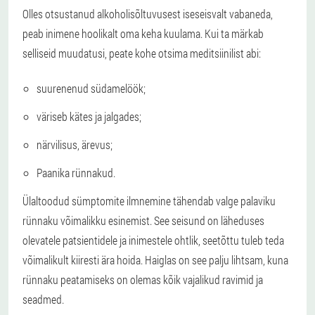
Olles otsustanud alkoholisõltuvusest iseseisvalt vabaneda,
peab inimene hoolikalt oma keha kuulama. Kui ta märkab
selliseid muudatusi, peate kohe otsima meditsiinilist abi:
suurenenud südamelöök;
väriseb kätes ja jalgades;
närvilisus, ärevus;
Paanika rünnakud.
Ülaltoodud sümptomite ilmnemine tähendab valge palaviku
rünnaku võimalikku esinemist. See seisund on läheduses
olevatele patsientidele ja inimestele ohtlik, seetõttu tuleb teda
võimalikult kiiresti ära hoida. Haiglas on see palju lihtsam, kuna
rünnaku peatamiseks on olemas kõik vajalikud ravimid ja
seadmed.