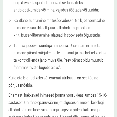
objektiivsed asjaolud nõuavad seda, näiteks
antibiootikumide võtmine, vajadus töötada või uurida;
Kahtlane suhtumine mittesõpradesse. Näib, et normaalne
inimene ei saa lihtsalt juua - alkoholismi probleemi
kriitilisuse vähenemine, alateadlik soov seda õigustada;
Tugeva joobeseisundiga amneesia. Üha enam ei mäleta
inimene pärast märjukest eile juhtunut ja mis hetkel kaotas
ta kontrolli enda ja toimuva üle. Päev pärast pidu muutub
"hämmastavate lugude ajaks".
Kui olete leidnud kaks või enamat atribuuti, on see tõsine
põhjus mõelda.
Enamasti hakkavad inimesed jooma noorukieas, umbes 15-16-
aastaselt. On tähelepanuväärne, et alguses ei meeldi kellelegi
alkohol - õlu on kibe, viin on liiga tugev ja põleb, kalleima ja
maitsva alkoholi jaoks pole raha.
Noored täiskasvanud joovad