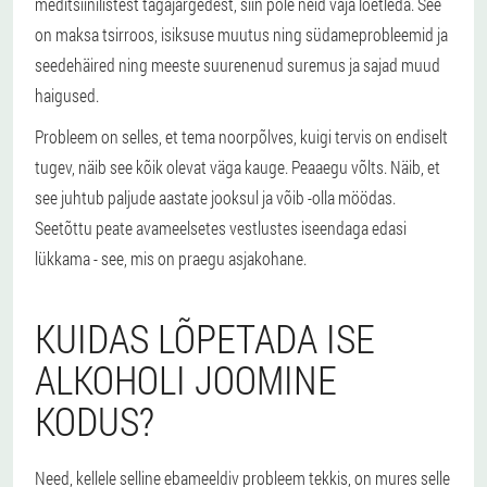
meditsiinilistest tagajärgedest, siin pole neid vaja loetleda. See
on maksa tsirroos, isiksuse muutus ning südameprobleemid ja
seedehäired ning meeste suurenenud suremus ja sajad muud
haigused.
Probleem on selles, et tema noorpõlves, kuigi tervis on endiselt
tugev, näib see kõik olevat väga kauge. Peaaegu võlts. Näib, et
see juhtub paljude aastate jooksul ja võib -olla möödas.
Seetõttu peate avameelsetes vestlustes iseendaga edasi
lükkama - see, mis on praegu asjakohane.
KUIDAS LÕPETADA ISE
ALKOHOLI JOOMINE
KODUS?
Need, kellele selline ebameeldiv probleem tekkis, on mures selle