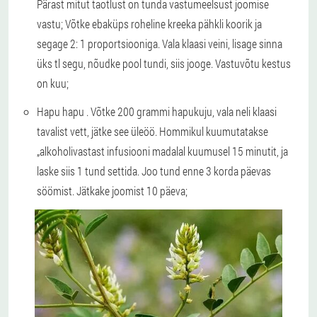
Pärast mitut taotlust on tunda vastumeelsust joomise
vastu; Võtke ebaküps roheline kreeka pähkli koorik ja
segage 2: 1 proportsiooniga. Vala klaasi veini, lisage sinna
üks tl segu, nõudke pool tundi, siis jooge. Vastuvõtu kestus
on kuu;
Hapu hapu
. Võtke 200 grammi hapukuju, vala neli klaasi
tavalist vett, jätke see üleöö. Hommikul kuumutatakse
„alkoholivastast infusiooni madalal kuumusel 15 minutit, ja
laske siis 1 tund settida. Joo tund enne 3 korda päevas
söömist. Jätkake joomist 10 päeva;