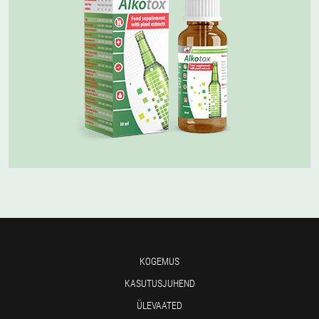
KOGEMUS
KASUTUSJUHEND
ÜLEVAATED