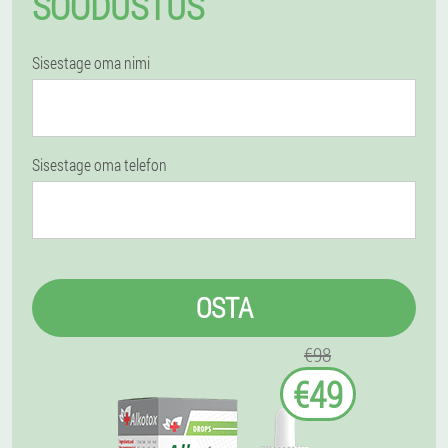
SOODUSTUS
Sisestage oma nimi
Sisestage oma telefon
OSTA
€98
€49