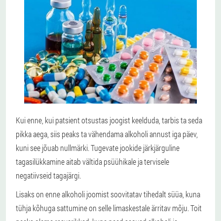
Kui enne, kui patsient otsustas joogist keelduda, tarbis ta seda
pikka aega, siis peaks ta vähendama alkoholi annust iga päev,
kuni see jõuab nullmärki. Tugevate jookide järkjärguline
tagasilükkamine aitab vältida psüühikale ja tervisele
negatiivseid tagajärgi.
Lisaks on enne alkoholi joomist soovitatav tihedalt süüa, kuna
tühja kõhuga sattumine on selle limaskestale ärritav mõju. Toit