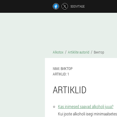
SOOVITAGE
Alkotox
Artiklite autorid
Виктор
NIMI:
ВИКТОР
ARTIKLID:
1
ARTIKLID
Kas inimesed saavad alkoholi juua?
Kui joote alkoholi isegi minimaalsetes